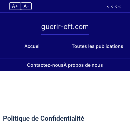
A+
A–
< < < <
guerir-eft.com
Accueil
Toutes les publications
Contactez-nous
À propos de nous
Skip to content
Politique de Confidentialité